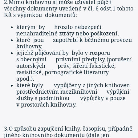
2.Mimo knihovnu si může uživatel půjčit
všechny dokumenty uvedené v čl. 6 odst.1 tohoto
KŘ s výjimkou dokumentů:
kterým by hrozilo nebezpečí
nenahraditelné ztráty nebo poškození,
které jsou zapotřebí k běžnému provozu
knihovny,
jejichž půjčování by bylo v rozporu
s obecnými právními předpisy (porušení
autorských práv, šíření fašistické,
rasistické, pornografické literatury
apod.),
které byly vypůjčeny z jiných knihoven
prostřednictvím meziknihovní výpůjční
služby s podmínkou výpůjčky v pouze
v prostorách knihovny.
3.O způsobu zapůjčení knihy, časopisu, případně
jiného knihovního dokumentu (dále jen