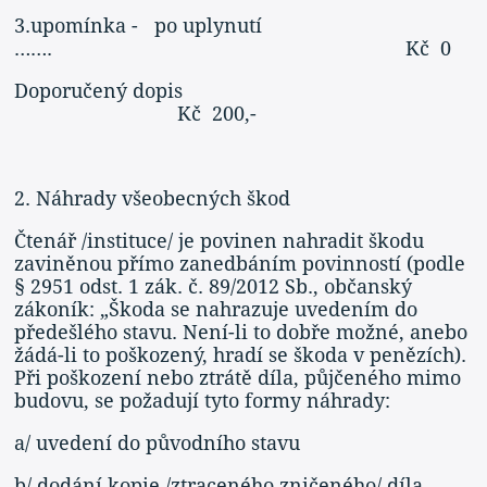
3.upomínka - po uplynutí
……. Kč 0
Doporučený dopis
Kč 200,-
2. Náhrady všeobecných škod
Čtenář /instituce/ je povinen nahradit škodu
zaviněnou přímo zanedbáním povinností (podle
§ 2951 odst. 1 zák. č. 89/2012 Sb., občanský
zákoník: „Škoda se nahrazuje uvedením do
předešlého stavu. Není-li to dobře možné, anebo
žádá-li to poškozený, hradí se škoda v penězích).
Při poškození nebo ztrátě díla, půjčeného mimo
budovu, se požadují tyto formy náhrady:
a/ uvedení do původního stavu
b/ dodání kopie /ztraceného,zničeného/ díla