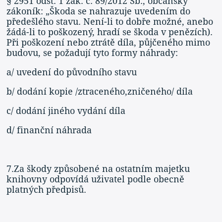
§ 2951 odst. 1 zák. č. 89/2012 Sb., občanský
zákoník: „Škoda se nahrazuje uvedením do
předešlého stavu. Není-li to dobře možné, anebo
žádá-li to poškozený, hradí se škoda v penězích).
Při poškození nebo ztrátě díla, půjčeného mimo
budovu, se požadují tyto formy náhrady:
a/ uvedení do původního stavu
b/ dodání kopie /ztraceného,zničeného/ díla
c/ dodání jiného vydání díla
d/ finanční náhrada
7.Za škody způsobené na ostatním majetku
knihovny odpovídá uživatel podle obecně
platných předpisů.