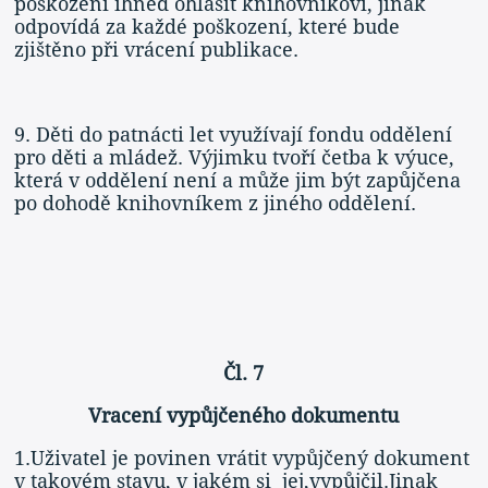
poškození ihned ohlásit knihovníkovi, jinak
odpovídá za každé poškození, které bude
zjištěno při vrácení publikace.
9. Děti do patnácti let využívají fondu oddělení
pro děti a mládež. Výjimku tvoří četba k výuce,
která v oddělení není a může jim být zapůjčena
po dohodě knihovníkem z jiného oddělení.
Čl. 7
Vracení vypůjčeného dokumentu
1.Uživatel je povinen vrátit vypůjčený dokument
v takovém stavu, v jakém si jej,vypůjčil.Jinak