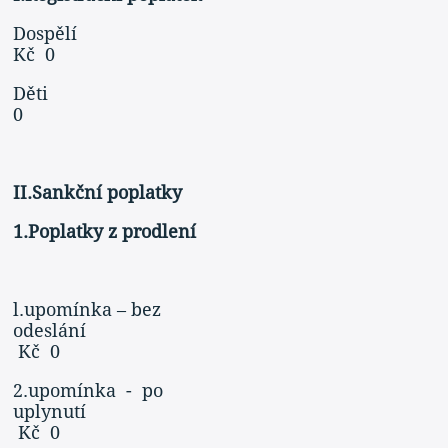
Dospě
Kč 0
Děti 
0
II.Sankční poplatky
1.Poplatky z prodlení
l.upomínka – bez
odeslání
Kč 0
2.upomínka - po
uplynutí
Kč 0