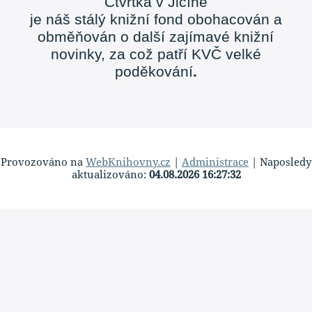
Čtvrtka v Jičíně
je náš stálý knižní fond obohacován a
obměňován o další zajímavé knižní
novinky, za což patří KVČ velké
poděkování
.
Provozováno na
WebKnihovny.cz
|
Administrace
| Naposledy
aktualizováno:
04.08.2026 16:27:32